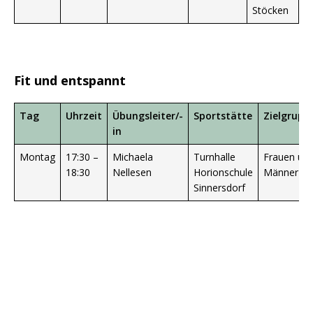
Stöcken
Fit und entspannt
Tag
Uhrzeit
Übungsleiter/-
Sportstätte
Zielgrupp
in
Montag
17:30 –
Michaela
Turnhalle
Frauen un
18:30
Nellesen
Horionschule
Männer
Sinnersdorf