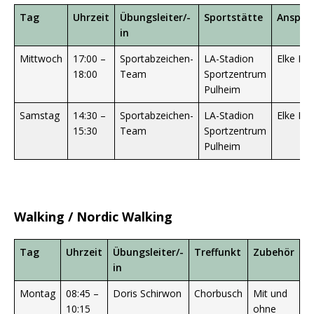
Tag
Uhrzeit
Übungsleiter/-
Sportstätte
Anspre
in
Mittwoch
17:00 –
Sportabzeichen-
LA-Stadion
Elke Kü
18:00
Team
Sportzentrum
Pulheim
Samstag
14:30 –
Sportabzeichen-
LA-Stadion
Elke Kü
15:30
Team
Sportzentrum
Pulheim
Walking / Nordic Walking
Tag
Uhrzeit
Übungsleiter/-
Treffunkt
Zubehör
in
Montag
08:45 –
Doris Schirwon
Chorbusch
Mit und
10:15
ohne