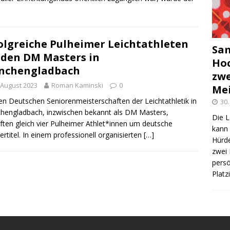
olgreiche Pulheimer Leichtathleten
Sam
 den DM Masters in
Hoc
nchengladbach
zwe
 August 2023
Roman Kaminski
0
Mei
en Deutschen Seniorenmeisterschaften der Leichtathletik in
30.
engladbach, inzwischen bekannt als DM Masters,
Die L
ten gleich vier Pulheimer Athlet*innen um deutsche
kann 
ertitel. In einem professionell organisierten
[…]
Hürde
zwei 
persö
Plat