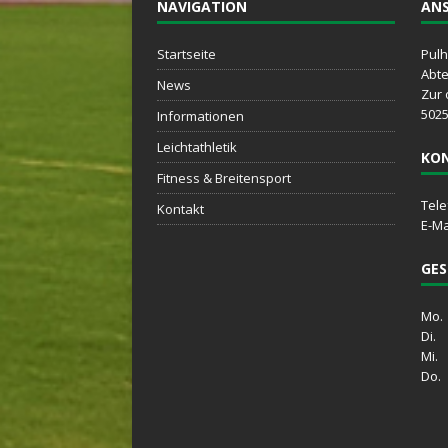
NAVIGATION
ANS
Startseite
Pulh
Abte
News
Zur 
5025
Informationen
Leichtathletik
KO
Fitness & Breitensport
Tele
Kontakt
E-Ma
GES
Mo. 
Di. 
Mi. 
Do. 