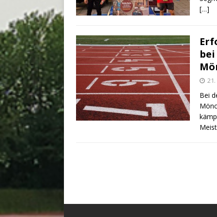
[…]
Erf
bei
Mö
21.
Bei d
Mönch
kämpf
Meist