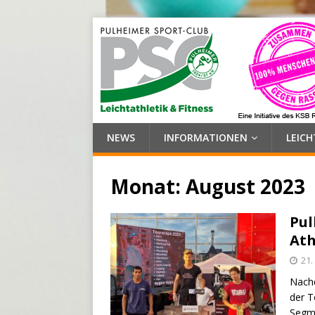
NEWS
INFORMATIONEN
LEIC
Monat:
August 2023
Pul
Ath
21.
Nachd
der 
Segmü