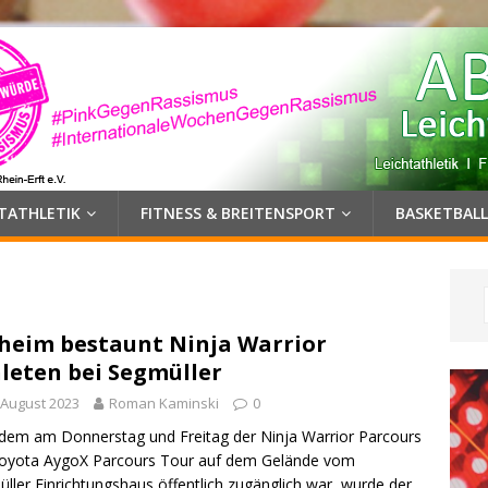
HTATHLETIK
FITNESS & BREITENSPORT
BASKETBALL
heim bestaunt Ninja Warrior
leten bei Segmüller
 August 2023
Roman Kaminski
0
em am Donnerstag und Freitag der Ninja Warrior Parcours
Toyota AygoX Parcours Tour auf dem Gelände vom
ller Einrichtungshaus öffentlich zugänglich war, wurde der