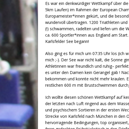
Es war ein denkwürdiger Wettkampf über die
5km Laufen) im Rahmen der European Champ
Europameister*innen gekürt, und die beson
wundervoll übertragen. 1200 Triathleten und 
(!) schwammen, radelten und liefen um die 
ca. 600 Sportler*innen aus England am Start.
Karlsfelder See begann!
Also ging es für mich um 07:35 Uhr los (ich 
mich ;-). Der See war nicht kalt, die Sonne 
Athletinnen war freundlich und ruhig– perfe
es unter den Damen kein Gerangel gab ! Nac
bekommen und konnte nicht mehr kraulen. Es 
restlichen 600 m mit Brustschwimmen durch
Ich wollte diesen schönen Wettkampf auf kein
der letzten nach Luft ringend aus dem Wass
und psychischem Sortieren in der ersten Wech
Strecke von Karlsfeld nach München in den O
hervorragende Bedingungen, top organisiert
ihren gedeckten Frühstückstisch in den Dörfer