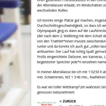
der Altersklassen erlaubt, im Windschatten z
wechselnden Rollen.
Ich konnte einige Plätze gut machen, insges
Durchschnittsgeschwindigkeit, so dass ich wi
Olympiapark ging es dann auf die Laufstreck
(der nach dem 2. Weltkrieg mit dem Schutt de
von den Triathlet*innen musste zwischendurch
runter und da konnte ich auch gut „rollen la
anfeuerten. Der Lauf hat richtig Spaß gemach
Profis eingerichtete Zielzone, wo Kameras,
begeisterter Sprecher jede*n einzelnen namen
In meiner Altersklasse bin ich mit 1:32:50 h 
min. Schwimmen, WZ 1 3:40 min., Radfahren 4
Es war ein toller Wettkampf (im wahrsten Sin
genossen teilzunehmen!
ZURÜCK