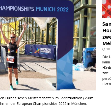
Sam
Hoc
zwe
Mei
30.
Die L
kann 
Hürde
zwei 
persö
Plat
n Europäischen Meisterschaften im Sprinttriathlon (750m
hmen der European Championships 2022 in München.