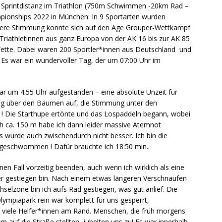
 Sprintdistanz im Triathlon (750m Schwimmen -20km Rad –
ionships 2022 in München: In 9 Sportarten wurden
dere Stimmung konnte sich auf den Age Grouper-Wettkampf
Triathletinnen aus ganz Europa von der AK 16 bis zur AK 85
Wette. Dabei waren 200 Sportler*innen aus Deutschland und
 Es war ein wundervoller Tag, der um 07:00 Uhr im
war um 4:55 Uhr aufgestanden – eine absolute Unzeit für
ging über den Bäumen auf, die Stimmung unter den
kt ! Die Starthupe ertönte und das Lospaddeln begann, wobei
h ca. 150 m habe ich dann leider massive Atemnot
wurde auch zwischendurch nicht besser. Ich bin die
geschwommen ! Dafür brauchte ich 18:50 min..
en Fall vorzeitig beenden, auch wenn ich wirklich als eine
er gestiegen bin. Nach einem etwas längeren Verschnaufen
selzone bin ich aufs Rad gestiegen, was gut anlief. Die
lympiapark rein war komplett für uns gesperrt,
, viele Helfer*innen am Rand. Menschen, die früh morgens
n auf die Straße stellten, jubelten uns zu! Es war innerhalb