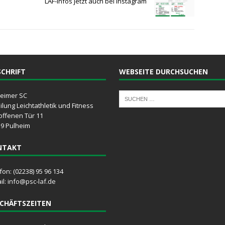
LAF-Infos jetzt auch bei Instagram
CHRIFT
WEBSEITE DURCHSUCHEN
eimer SC
ilung Leichtathletik und Fitness
offenen Tür 11
9 Pulheim
NTAKT
fon: (02238) 95 96 134
il:
info@psc-laf.de
CHÄFTSZEITEN