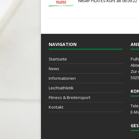
Neuer PILATES-Kurs ab 06.09.22
NAVIGATION
ANS
Startseite
Pulh
Abte
News
Zur 
5025
Informationen
Leichtathletik
KO
Fitness & Breitensport
Tele
Kontakt
E-Ma
GES