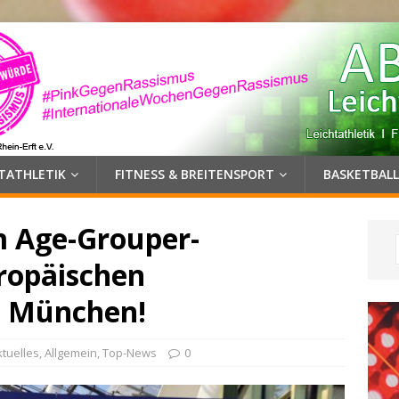
HTATHLETIK
FITNESS & BREITENSPORT
BASKETBALL
m Age-Grouper-
ropäischen
n München!
ktuelles
,
Allgemein
,
Top-News
0