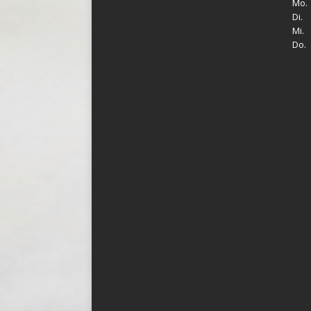
Mo. 
Di. 
Mi. 
Do. 