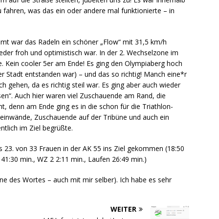
u fahren, was das ein oder andere mal funktionierte – in
amt war das Radeln ein schöner „Flow“ mit 31,5 km/h
eder froh und optimistisch war. In der 2. Wechselzone im
e. Kein cooler 5er am Ende! Es ging den Olympiaberg hoch
r Stadt entstanden war) – und das so richtig! Manch eine*r
 gehen, da es richtig steil war. Es ging aber auch wieder
ssen“. Auch hier waren viel Zuschauende am Rand, die
t, denn am Ende ging es in die schon für die Triathlon-
 Leinwände, Zuschauende auf der Tribüne und auch ein
tlich im Ziel begrüßte.
als 23. von 33 Frauen in der AK 55 ins Ziel gekommen (18:50
1:30 min., WZ 2 2:11 min., Laufen 26:49 min.)
ne des Wortes – auch mit mir selber). Ich habe es sehr
WEITER