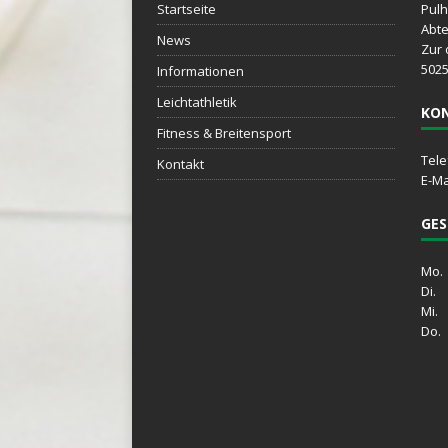
Startseite
Pulh
Abte
News
Zur 
5025
Informationen
Leichtathletik
KO
Fitness & Breitensport
Tele
Kontakt
E-Ma
GES
Mo. 
Di. 
Mi. 
Do. 