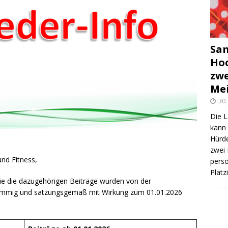
Sam
Hoc
zwe
Mei
30.
Die L
kann 
Hürde
zwei 
und Fitness,
persö
Plat
ie die dazugehörigen Beiträge wurden von der
timmig und satzungsgemäß mit Wirkung zum 01.01.2026